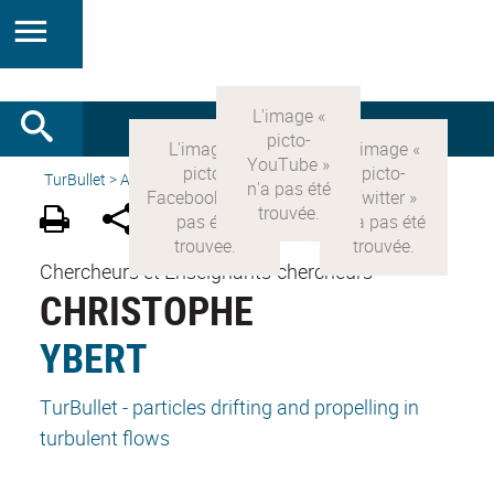
TurBullet
>
Accueil
>
People
>
Principal Investigators
Chercheurs et Enseignants-chercheurs
CHRISTOPHE
YBERT
TurBullet - particles drifting and propelling in
turbulent flows