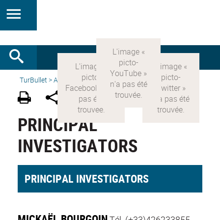
TurBullet
>
Accueil
>
People
>
Principal Investigators
PRINCIPAL
INVESTIGATORS
PRINCIPAL INVESTIGATORS
MICKAËL BOURGOIN
Tél.
(+33)426233855
-