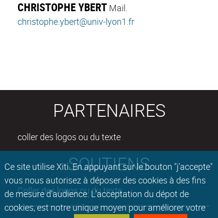
CHRISTOPHE YBERT
Mail.
christophe.ybert@univ-lyon1.fr
PARTENAIRES
coller des logos ou du texte
SOUTIENS
Ce site utilise Xiti. En appuyant sur le bouton "j'accepte"
vous nous autorisez à déposer des cookies à des fins
Coller des logos ou du texte
de mesure d'audience. L'acceptation du dépot de
cookies, est notre unique moyen pour améliorer votre