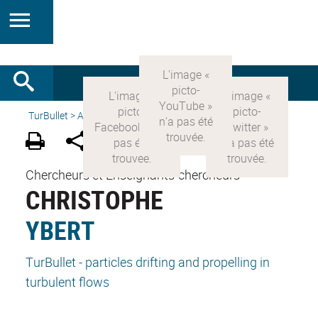
TurBullet
>
Accueil
>
People
>
Principal Investigators
Chercheurs et Enseignants-chercheurs
CHRISTOPHE
YBERT
TurBullet - particles drifting and propelling in
turbulent flows