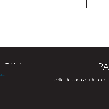
PA
l Investigators
IONS
coller des logos ou du texte
H