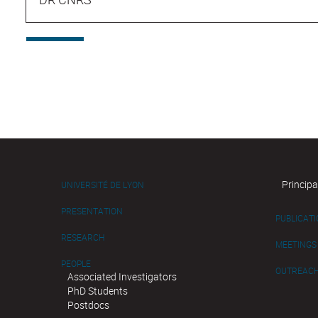
Principa
UNIVERSITÉ DE LYON
PRESENTATION
PUBLICAT
RESEARCH
MEETINGS
PEOPLE
OUTREAC
Associated Investigators
PhD Students
Postdocs