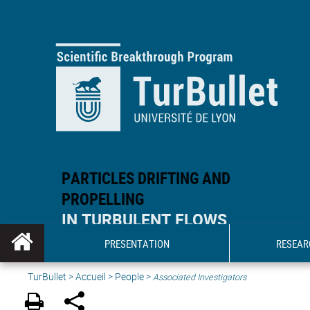
PARTICLES DRIFTING AND
PROPELLING
IN TURBULENT FLOWS
PRESENTATION
RESEAR
TurBullet
>
Accueil
>
People
>
Associated Investigators