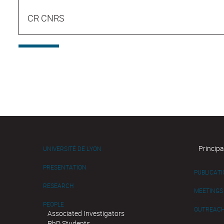
CR CNRS
Principa
UNIVERSITÉ DE LYON
PRESENTATION
PUBLICAT
RESEARCH
MEETINGS
PEOPLE
OUTREAC
Associated Investigators
PhD Students