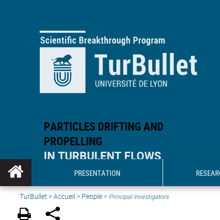
PARTICLES DRIFTING AND
PROPELLING
IN TURBULENT FLOWS
PRESENTATION
RESEAR
TurBullet
>
Accueil
>
People
>
Principal Investigators