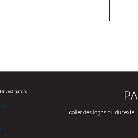
PA
l Investigators
IONS
coller des logos ou du texte
H